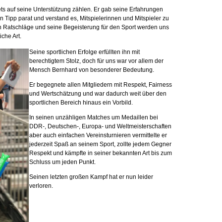
stets auf seine Unterstützung zählen. Er gab seine Erfahrungen
hen Tipp parat und verstand es, Mitspielerinnen und Mitspieler zu
n Ratschläge und seine Begeisterung für den Sport werden uns
che Art.
Seine sportlichen Erfolge erfüllten ihn mit
berechtigtem Stolz, doch für uns war vor allem der
Mensch Bernhard von besonderer Bedeutung.
Er begegnete allen Mitgliedern mit Respekt, Fairness
und Wertschätzung und war dadurch weit über den
sportlichen Bereich hinaus ein Vorbild.
In seinen unzähligen Matches um Medaillen bei
DDR-, Deutschen-, Europa- und Weltmeisterschaften
aber auch einfachen Vereinsturnieren vermittelte er
jederzeit Spaß an seinem Sport, zollte jedem Gegner
Respekt und kämpfte in seiner bekannten Art bis zum
Schluss um jeden Punkt.
Seinen letzten großen Kampf hat er nun leider
verloren.