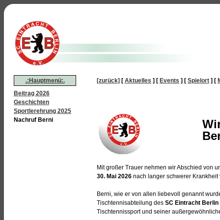
.:Hauptmenü:.
[zurück]
[
Aktuelles
]
[
Events
]
[
Spielort
]
[
Beitrag 2026
Geschichten
Sportlerehrung 2025
Nachruf Berni
Wi
Be
Mit großer Trauer nehmen wir Abschied von 
30. Mai 2026
nach langer schwerer Krankheit v
Berni, wie er von allen liebevoll genannt wurde
Tischtennisabteilung des
SC Eintracht Berlin 
Tischtennissport und seiner außergewöhnlichen