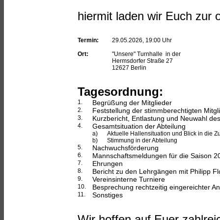
hiermit laden wir Euch zur
Termin:
29.05.2026, 19:00 Uhr
Ort:
"Unsere" Turnhalle in der
Hermsdorfer Straße 27
12627 Berlin
Tagesordnung:
1.
Begrüßung der Mitglieder
2.
Feststellung der stimmberechtigten Mitgl
3.
Kurzbericht, Entlastung und Neuwahl de
4.
Gesamtsituation der Abteilung
a)
Aktuelle Hallensituation und Blick in die Z
b)
Stimmung in der Abteilung
5.
Nachwuchsförderung
6.
Mannschaftsmeldungen für die Saison 2
7.
Ehrungen
8.
Bericht zu den Lehrgängen mit Philipp Flo
9.
Vereinsinterne Turniere
10.
Besprechung rechtzeitig eingereichter An
11.
Sonstiges
Wir hoffen auf Euer
zahlrei